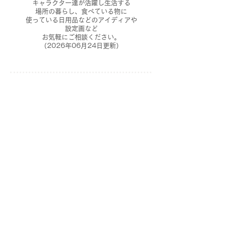
キャラクター達が活躍し生活する​
場所の暮らし、食べている物に
使っている日用品などのアイディアや
設定画など
​お気軽にご相談ください。
（2026年06月24日更新）
NEW
～オリジナル制作アート更新～
サイト内GALLERYへ
​オリジナル世界観のアートを3点更新
​致しました。
（2026年06月24日更新）
～公開作品についてお知らせ～
サイト内、各種SNSに掲載されている
イラスト、作品の
​取り扱いについて表記を追加致しました。
※サイト内、各種SNSに掲載されている